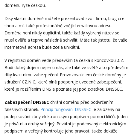
doménu ryze českou.
Díky vlastní doméně můžete prezentovat svoji firmu, blog či e-
shop a mít také profesionálně znějící emailovou adresu.
Doména není nikdy duplicitní, takže každý vybraný název se
musí ověřit a teprve následně schválit. Máte tak jistotu, že vaše
internetová adresa bude zcela unikátní.
V registraci domén vede především ta česká s koncovkou .CZ.
Budí dobrý dojem nejen u nás, ale také ve světě a to především
díky kvalitnímu zabezpečení. Provozovatelem české domény je
sdružení CZ.NIC, které plně podporuje uvedené zabezpečení,
které je rozšířením DNS a poznáte jej pod zkratkou DNSSEC.
Zabezpečení DNSSEC
chrání doménu před podvržením
falešných stránek.
Princip fungování DNSSEC
je založený na
podepisování zóny elektronickým podpisem pomocí klíčů. Jeden
je privátní a druhý veřejný. Privátní je podepsaný elektronickým
podpisem a veřejný kontroluje jeho pravost, takže dokáže