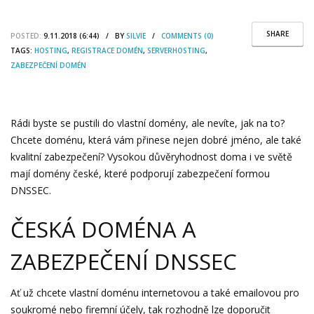
SHARE
POSTED:
9.11.2018 (6:44) / BY
SILVIE
/
COMMENTS (0)
TAGS:
HOSTING
,
REGISTRACE DOMÉN
,
SERVERHOSTING
,
ZABEZPEČENÍ DOMÉN
Rádi byste se pustili do vlastní domény, ale nevíte, jak na to?
Chcete doménu, která vám přinese nejen dobré jméno, ale také
kvalitní zabezpečení? Vysokou důvěryhodnost doma i ve světě
mají domény české, které podporují zabezpečení formou
DNSSEC.
ČESKÁ DOMÉNA A
ZABEZPEČENÍ DNSSEC
Ať už chcete vlastní doménu internetovou a také emailovou pro
soukromé nebo firemní účely, tak rozhodně lze doporučit