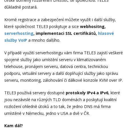
české domény rozšířením DNSSEC se společnost TELE3
důkladně postará.
Kromě registrace a zabezpečení můžete využít i další služby,
které společnost TELE3 poskytuje a sice
webhositng,
serverhosting
, implementaci SSL certifikátů,
hlasové
služby VoIP
a mnoho dalšího.
V případě využití serverhostingu vám firma TELE3 zajistí veškeré
spojené služby jako umístění serveru v klimatizovaném
telehouse, pronájem serveru, datová centra, technickou
podporu, virtuální servery a další doplňující služby jako správu
serveru, monitoring, zálohování či dálkové konzole KVM over IP.
TELE3 používá servery dostupné
protokoly IPv4 a IPv6
, které
jsou nezávislé na různých TLD doménách a poskytují kvalitní
rozložení ohledně útoků a to tak, že jedno DNS má firma
umístěné v Německu, jedno v USA a dvě v ČR.
Kam dál?