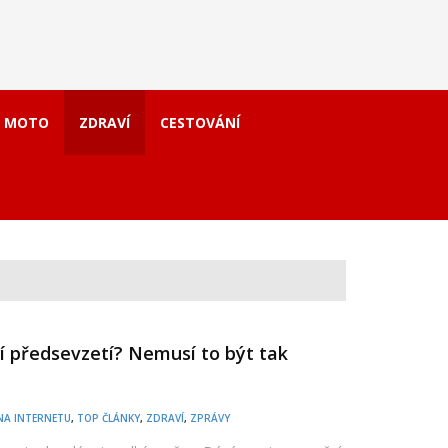
 MOTO
ZDRAVÍ
CESTOVÁNÍ
í předsevzetí? Nemusí to být tak
NA INTERNETU
,
TOP ČLÁNKY
,
ZDRAVÍ
,
ZPRÁVY