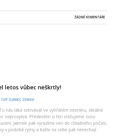
ŽÁDNÉ KOMENTÁŘE
l letos vůbec neškrtly!
,
TOP ČLÁNKY
,
ZDRAVÍ
o nás láká setrvávat ve vyhřátém interiéru, ideálně
oc neprospívá. Především si tím snižujeme svou
azení. Jakmile pak vyrazíme ven do chladného počasí,
y v podobě rýmy a kašle na sebe pak nenechají