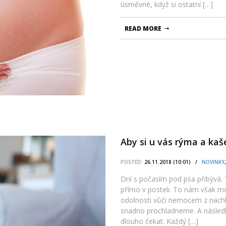
úsměvné, když si ostatní […]
READ MORE
Aby si u vás rýma a kaše
POSTED:
26.11.2018 (10:01) /
NOVINKY
Dní s počasím pod psa přibývá. T
přímo v posteli. To nám však m
odolnosti vůči nemocem z nachl
snadno prochladneme. A následk
dlouho čekat. Každý […]