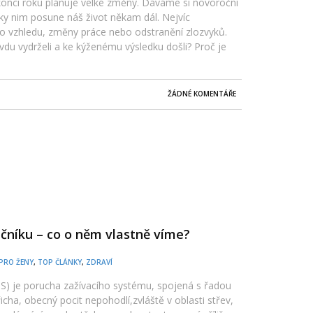
 konci roku plánuje velké změny. Dáváme si novoroční
ky nim posune náš život někam dál. Nejvíc
o vzhledu, změny práce nebo odstranění zlozvyků.
avdu vydrželi a ke kýženému výsledku došli? Proč je
ŽÁDNÉ KOMENTÁŘE
čníku – co o něm vlastně víme?
PRO ŽENY
,
TOP ČLÁNKY
,
ZDRAVÍ
BS) je porucha zažívacího systému, spojená s řadou
icha, obecný pocit nepohodlí,zvláště v oblasti střev,