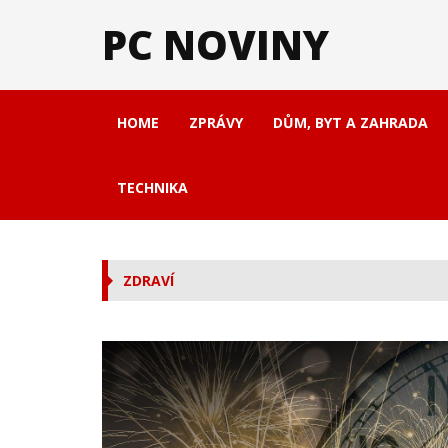
PC NOVINY
HOME
ZPRÁVY
DŮM, BYT A ZAHRADA
TECHNIKA
ZDRAVÍ