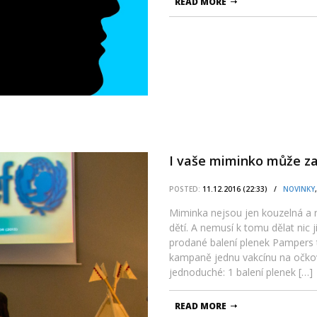
READ MORE
I vaše miminko může za
POSTED:
11.12.2016 (22:33) /
NOVINKY
Miminka nejsou jen kouzelná a r
dětí. A nemusí k tomu dělat nic 
prodané balení plenek Pampers 
kampaně jednu vakcínu na očkov
jednoduché: 1 balení plenek […]
READ MORE