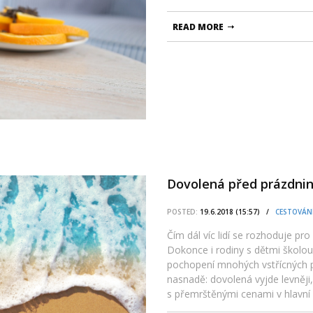
READ MORE
Dovolená před prázdni
POSTED:
19.6.2018 (15:57) /
CESTOVÁN
Čím dál víc lidí se rozhoduje pr
Dokonce i rodiny s dětmi školou
pochopení mnohých vstřícných 
nasnadě: dovolená vyjde levněji
s přemrštěnými cenami v hlavní s