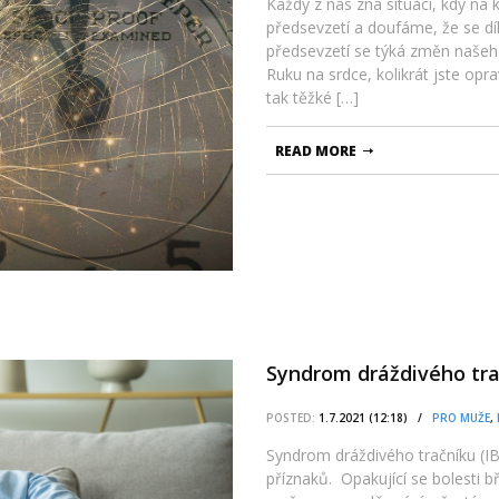
Každý z nás zná situaci, kdy na
předsevzetí a doufáme, že se dí
předsevzetí se týká změn našeh
Ruku na srdce, kolikrát jste opr
tak těžké […]
READ MORE
Syndrom dráždivého tra
POSTED:
1.7.2021 (12:18) /
PRO MUŽE
,
Syndrom dráždivého tračníku (I
příznaků. Opakující se bolesti bř