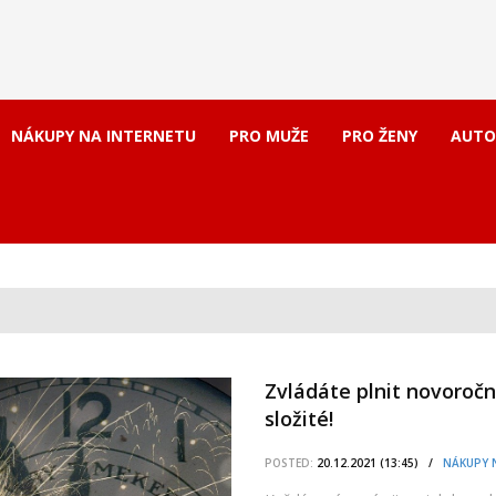
NÁKUPY NA INTERNETU
PRO MUŽE
PRO ŽENY
AUTO
Zvládáte plnit novoročn
složité!
POSTED:
20.12.2021 (13:45) /
NÁKUPY 