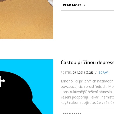
READ MORE
Častou příčinou deprese
POSTED:
29.4.2018 (7:28) /
ZDRAVÍ
Mnoho lidí při prvních náznacíc
povzbuzujících prostředcích. Mo
konstruktivnější řešení přineslo
řešení podporují i lékaři, namíst
když nakonec zjistíte, že vaše ú