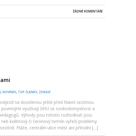
ŽÁDNÉ KOMENTÁŘE
nami
Í
,
NOVINKY
,
TOP ČLÁNKY
,
ZDRAVÍ
o odjezd na dovolenou ještě před hlavní sezónou.
 povinnými využívají šířící se svobodomyslnost a
pedagogů. Výhody jsou tohoto rozhodnutí jsou
, neb květnový či červnový termín vyřeší problémy
ezóně. Pláže, centrální ulice měst ani přírodní […]