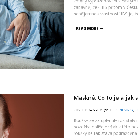
změny vyprazdňování s častým n
zábavně, že? IBS přitom v Česku
nepříjemnou vlastností IBS je, 
READ MORE
Maskné. Co to je a jak 
POSTED:
24.6.2021 (9:31) /
NOVINKY
,
T
Roušky se za uplynulý rok staly
pokožka obličeje však z této n
roušky se tak stává podrážděná p