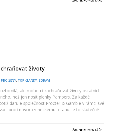
ŽÁDNÉ KOMENTÁŘE
chraňovat životy
,
PRO ŽENY
,
TOP ČLÁNKY
,
ZDRAVÍ
oztomilá, ale mohou i zachraňovat životy ostatních
jiného, než jen nosit plenky Pampers. Za každé
totiž daruje společnost Procter & Gamble v rámci své
ání proti novorozeneckému tetanu. Je to skutečně
ŽÁDNÉ KOMENTÁŘE