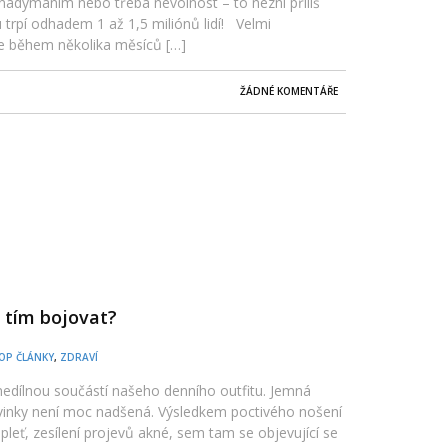
adýmáním nebo třeba nevolnost – to nezní příliš
 trpí odhadem 1 až 1,5 miliónů lidí! Velmi
že během několika měsíců […]
ŽÁDNÉ KOMENTÁŘE
s tím bojovat?
OP ČLÁNKY
,
ZDRAVÍ
 nedílnou součástí našeho denního outfitu. Jemná
ovinky není moc nadšená. Výsledkem poctivého nošení
leť, zesílení projevů akné, sem tam se objevující se