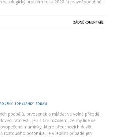
ermatologický problém roku 2020 (a pravděpodobně i
ŽÁDNÉ KOMENTÁŘE
RO ŽENY
,
TOP ČLÁNKY
,
ZDRAVÍ
ních podbělů, prvosenek a mláďat ve volné přírodě i
lověčí ratolesti, jen s tím rozdílem, že my lidé se
novopečené maminky, které předchozích devět
ě rostoucího potomka, je v lepším případě jen