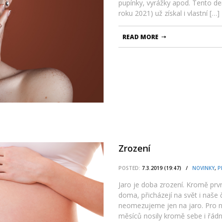
pupínky, vyrážky apod. Tento d
roku 2021) už získal i vlastní […]
READ MORE
Zrození
POSTED:
7.3.2019 (19:47) /
NOVINKY
,
P
Jaro je doba zrození. Kromě prv
doma, přicházejí na svět i naše č
neomezujeme jen na jaro. Pro 
měsíců nosily kromě sebe i řádn