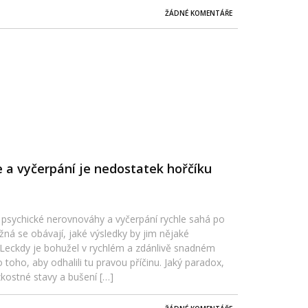
ŽÁDNÉ KOMENTÁŘE
 a vyčerpání je nedostatek hořčíku
h psychické nerovnováhy a vyčerpání rychle sahá po
žná se obávají, jaké výsledky by jim nějaké
. Leckdy je bohužel v rychlém a zdánlivě snadném
o toho, aby odhalili tu pravou příčinu. Jaký paradox,
zkostné stavy a bušení […]