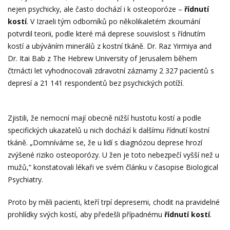
nejen psychicky, ale často dochází i k osteoporóze –
řídnutí
kostí
. V Izraeli tým odborníků po několikaletém zkoumání
potvrdil teorii, podle které má deprese souvislost s řídnutím
kostí a ubýváním minerálů z kostní tkáně. Dr. Raz Yirmiya and
Dr. Itai Bab z The Hebrew University of Jerusalem během
čtrnácti let vyhodnocovali zdravotní záznamy 2 327 pacientů s
depresí a 21 141 respondentů bez psychických potíží.
Zjistili, že nemocní mají obecně nižší hustotu kostí a podle
specifických ukazatelů u nich dochází k dalšímu řídnutí kostní
tkáně. „Domníváme se, že u lidí s diagnózou deprese hrozí
zvýšené riziko osteoporózy. U žen je toto nebezpečí vyšší než u
mužů,“ konstatovali lékaři ve svém článku v časopise Biological
Psychiatry.
Proto by měli pacienti, kteří trpí depresemi, chodit na pravidelné
prohlídky svých kostí, aby předešli případnému
řídnutí kostí
.