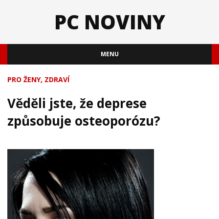
PC NOVINY
MENU
PRO ŽENY
,
ZDRAVÍ
Věděli jste, že deprese
způsobuje osteoporózu?