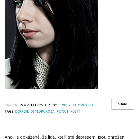
SHARE
POSTED:
29.4.2013 (21:51) / BY
SILVIE
/
COMMENTS (0)
TAGS:
DEPRESE
,
OSTEOPORÓZA
,
ŘÍDNUTÍ KOSTÍ
Ano, je dokázané, že lidé, kteří trpí depresemi jsou ohroženi